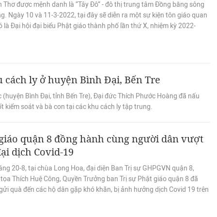
n Thơ được mệnh danh là “Tây Đô” - đô thị trung tâm Đồng bằng sông
. Ngày 10 và 11-3-2022, tại đây sẽ diễn ra một sự kiện tôn giáo quan
ó là Đại hội đại biểu Phật giáo thành phố lần thứ X, nhiệm kỳ 2022-
 cách ly ở huyện Bình Đại, Bến Tre
 (huyện Bình Đại, tỉnh Bến Tre), Đại đức Thích Phước Hoàng đã nấu
t kiểm soát và bà con tại các khu cách ly tập trung.
 giáo quận 8 đồng hành cùng người dân vượt
ại dịch Covid-19
áng 20-8, tại chùa Long Hoa, đại diện Ban Trị sự GHPGVN quận 8,
tọa Thích Huệ Công, Quyền Trưởng ban Trị sự Phật giáo quận 8 đã
 gửi quà đến các hộ dân gặp khó khăn, bị ảnh hưởng dịch Covid 19 trên