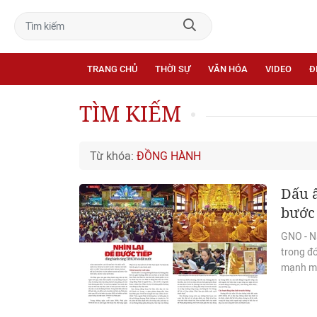
TRANG CHỦ
THỜI SỰ
VĂN HÓA
VIDEO
Đ
TÌM KIẾM
Từ khóa:
ĐỒNG HÀNH
Dấu ấ
bước
GNO - N
trong đ
mạnh mẽ