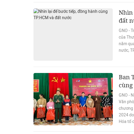
Nhìn 
đất 
GNO - T
của Thượ
năm qua
nước, T
Ban 
cùng 
GNO - N
Văn phò
chương t
2024 do
Hóa tổ 