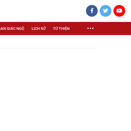
SAN GIÁC NGỘ
LỊCH SỬ
TỪ THIỆN