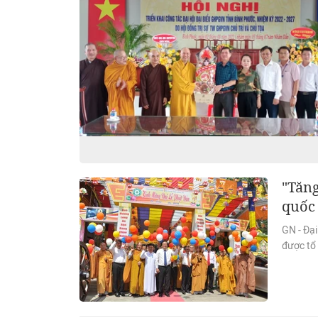
"Tăng
quốc 
GN - Đạ
được tổ