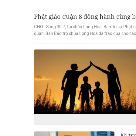
Phật giáo quận 8 đồng hành cùng b
GNO - Sáng 30-7, tại chùa Long Hoa, Ban Trị sự Phật
quận, Ban Bảo trợ chùa Long Hoa đã trao quà cho các
Ni tr