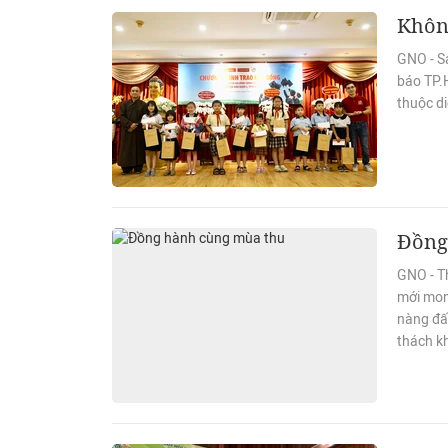
Không
GNO - S
báo TP.
thuộc di
Đồng
GNO - Th
mới mong
nàng đấ
thách k