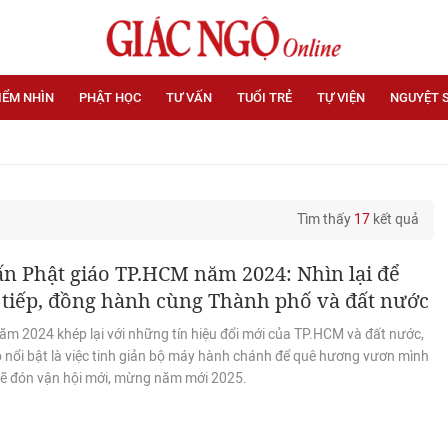
IỂM NHÌN
PHẬT HỌC
TƯ VẤN
TUỔI TRẺ
TỰ VIỆN
NGUYỆT 
Tìm thấy
17
kết quả
n Phật giáo TP.HCM năm 2024: Nhìn lại để
 tiếp, đồng hành cùng Thành phố và đất nước
ăm 2024 khép lại với những tín hiệu đổi mới của TP.HCM và đất nước,
ó nổi bật là việc tinh giản bộ máy hành chánh để quê hương vươn mình
 đón vận hội mới, mừng năm mới 2025.