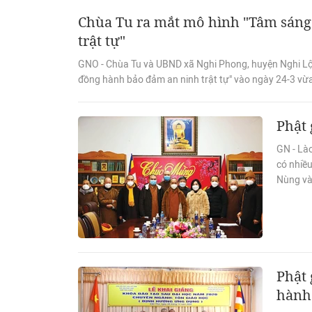
Chùa Tu ra mắt mô hình "Tâm sáng
trật tự"
GNO - Chùa Tu và UBND xã Nghi Phong, huyện Nghi Lộc
đồng hành bảo đảm an ninh trật tự" vào ngày 24-3 vừ
Phật 
GN - Lào
có nhiề
Nùng và 
Phật 
hành 