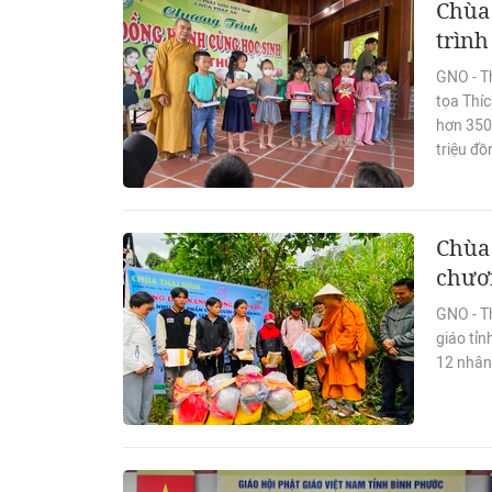
Chùa
trình
GNO - T
tọa Thí
hơn 3500
triệu đồ
Chùa 
chươ
GNO - T
giáo tỉn
12 nhân