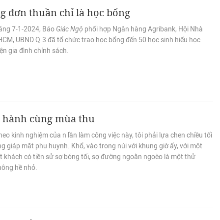
 đơn thuần chỉ là học bổng
áng 7-1-2024, Báo
Giác Ngộ
phối hợp Ngân hàng Agribank, Hội Nhà
HCM, UBND Q.3 đã tổ chức trao học bổng đến 50 học sinh hiếu học
ện gia đình chính sách.
 hành cùng mùa thu
eo kinh nghiệm của n lần làm công việc này, tôi phải lựa chen chiều tối
 giáp mặt phụ huynh. Khổ, vào trong núi với khung giờ ấy, với một
t khách có tiền sử sợ bóng tối, sợ đường ngoằn ngoèo là một thử
hông hề nhỏ.