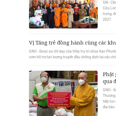
GN - Cầ
Cửu Long
trọng, đ
2027.
Vị Tăng trẻ đồng hành cùng các khu
GNO - Được sự chỉ dạy của thầy trụ trì chùa Vạn Phước
cơm hỗ trợ lực lượng truyến đầu chống dịch tại các chố
Phật
qua đ
GNO - S
Thượng 
tiếp tục
địa bàn.