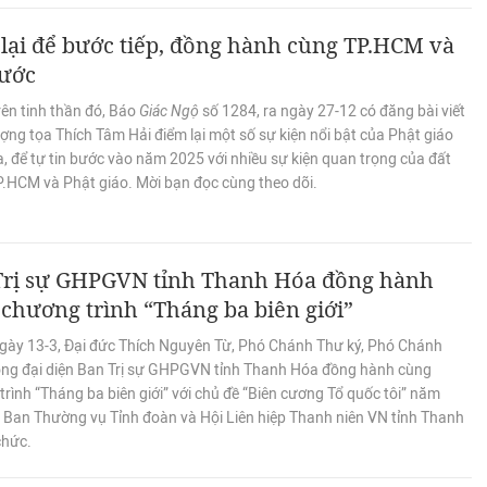
lại để bước tiếp, đồng hành cùng TP.HCM và
nước
rên tinh thần đó, Báo
Giác Ngộ
số 1284, ra ngày 27-12 có đăng bài viết
ng tọa Thích Tâm Hải điểm lại một số sự kiện nổi bật của Phật giáo
, để tự tin bước vào năm 2025 với nhiều sự kiện quan trọng của đất
P.HCM và Phật giáo. Mời bạn đọc cùng theo dõi.
Trị sự GHPGVN tỉnh Thanh Hóa đồng hành
chương trình “Tháng ba biên giới”
gày 13-3, Đại đức Thích Nguyên Từ, Phó Chánh Thư ký, Phó Chánh
ng đại diện Ban Trị sự GHPGVN tỉnh Thanh Hóa đồng hành cùng
rình “Tháng ba biên giới” với chủ đề “Biên cương Tổ quốc tôi” năm
 Ban Thường vụ Tỉnh đoàn và Hội Liên hiệp Thanh niên VN tỉnh Thanh
chức.