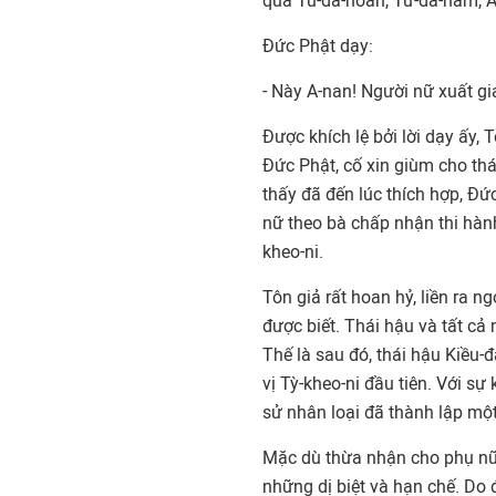
quả Tu-đà-hoàn, Tư-đà-hàm, A
Đức Phật dạy:
- Này A-nan! Người nữ xuất g
Được khích lệ bởi lời dạy ấy, 
Đức Phật, cố xin giùm cho thá
thấy đã đến lúc thích hợp, Đứ
nữ theo bà chấp nhận thi hành
kheo-ni.
Tôn giả rất hoan hỷ, liền ra 
được biết. Thái hậu và tất c
Thế là sau đó, thái hậu Kiều-
vị Tỳ-kheo-ni đầu tiên. Với sự 
sử nhân loại đã thành lập một 
Mặc dù thừa nhận cho phụ nữ 
những dị biệt và hạn chế. Do đ