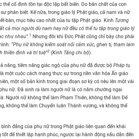
 thể cố định tồn tại độc lập bất biến. Do bản chất của con
sự phân biệt. Kế nữa, trong giáo lý Phật giáo, cả nam và nữ
t-bàn, mục tiêu cao nhất của tu tập Phật giáo. Kinh
Tương
ất cả mọi người dù nam hay nữ đều có thể tu tập trong giáo lý
1
ạc như nhau”.
Nhưng đôi khi Đức Phật cũng chỉ bày cho phái
mình:
“Phụ nữ không kiểm soát nổi cảm xúc, ghen tị, tham lam
2
 thiền định và trí tuệ”
(Kinh Tăng chi bộ
).
hả năng, tiềm năng giác ngộ của phụ nữ đã được bộ
Pháp tụ
à một cuộc cách mạng thực sự trong nền văn hóa Ấn giáo
hiên, một số bản kinh trong giai đoạn sơ kỳ có nêu lên một vài
phụ nữ. Đã sinh ra làm người nữ là có năm chướng ngại
là: Người nữ không thể làm Phạm Thiên, không thể làm Đế
ng, không thể làm Chuyển luân Thánh vương, và không thể
bình đẳng của phụ nữ trong Phật giáo liên quan đến khái
 tốt để thiết lập hạnh phúc, ngược lại hành động xấu dẫn đến