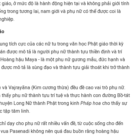
 giáo, ở mức độ là hành động hiện tại và không phải giới tính
ng trong tương lai, nam giới và phụ nữ có thể được coi là
nghiệp.
áo
dung tích cực của các nữ tu trong văn học Phật giáo thời kỳ
n được mô tả là người phụ nữ thành tựu thiền định và trí
là Hoàng hậu Maya
-
là một phụ nữ gương mẫu, đức hạnh và
, được mô tả là sùng đạo và thành tựu giải thoát khi trở thành
và Vajrayāna (Kim cương thừa) đều đề cao vai trò phụ nữ.
 thấy phụ nữ thành tựu trí tuệ và thực hành con đường Bồ-tát
chuyện Long Nữ thành Phật trong kinh
Pháp hoa
cho thấy sự
 tập tâm linh.
 chỉ dạy cho phụ nữ rất nhiều vấn đề, từ cuộc sống cho đến
n vua Pasenadi không nên quá đau buồn rằng hoàng hậu