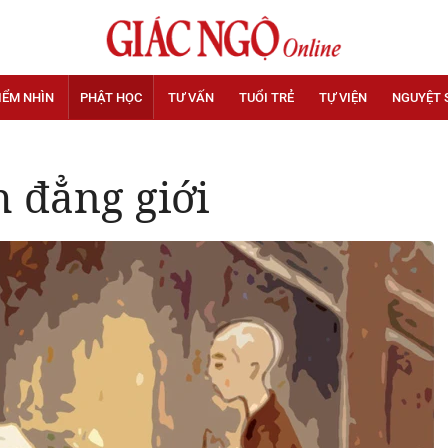
IỂM NHÌN
PHẬT HỌC
TƯ VẤN
TUỔI TRẺ
TỰ VIỆN
NGUYỆT 
h đẳng giới