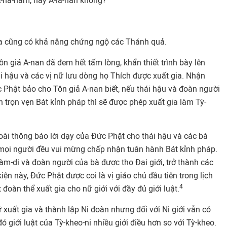
-na-hàm, hay A-la-hán không?
ia cũng có khả năng chứng ngộ các Thánh quả.
Tôn giả A-nan đã đem hết tấm lòng, khẩn thiết trình bày lên
i hậu và các vị nữ lưu dòng họ Thích được xuất gia. Nhận
c Phật bảo cho Tôn giả A-nan biết, nếu thái hậu và đoàn người
 trọn vẹn Bát kỉnh pháp thì sẽ được phép xuất gia làm Tỳ-
ngoài thông báo lời dạy của Đức Phật cho thái hậu và các bà
ả mọi người đều vui mừng chấp nhận tuân hành Bát kỉnh pháp.
đàm-di và đoàn người của bà được thọ Đại giới, trở thành các
kiện này, Đức Phật được coi là vị giáo chủ đầu tiên trong lịch
4
đoàn thể xuất gia cho nữ giới với đầy đủ giới luật.
xuất gia và thành lập Ni đoàn nhưng đối với Ni giới vẫn có
ó giới luật của Tỳ-kheo-ni nhiều giới điều hơn so với Tỳ-kheo.