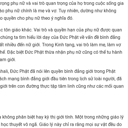
 trọng phụ nữ và vai trò quan trọng của họ trong cuộc sống gia
vào phụ nữ chính là mẹ và vợ. Tuy nhiên, dường như không
ao quyền cho phụ nữ theo ý nghĩa đó.
c tôn giáo khác. Vai trò và quyền hạn của phụ nữ được quan
chúng ta tìm hiểu lời dạy của Đức Phật về vấn đề bình đẳng
ất nhiều đến nữ giới. Trong Kinh tạng, vai trò làm mẹ, làm vợ
thể. Đặc biệt Đức Phật thừa nhận phụ nữ cũng có thể tu hành
am giới.
shali, Đức Phật đã nói lên quyền bình đẳng giới trong Phật
ch mạng bình đẳng giới đầu tiên trong lịch sử loài người, đã
 giới trên con đường thực tập tâm linh cũng như các mối quan
là không phân biệt hay kỳ thị giới tính. Một trong những giáo lý
 học thuyết vô ngã. Giáo lý này chỉ ra rằng mọi sự vật đều do