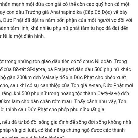
i nhấn mạnh một đứa con gái có thể còn cao quý hơn cả một
dạy con dâu Trưởng giả Anathapindika (Cấp Cô Độc) về bảy
a, Đức Phật đã đặt ra năm bổn phận của một người vợ đối với
hành tâm linh, khá nhiều phụ nữ phát tâm tu học đã đạt đến
ử Ni là một điển hình.
t trong những tôn giáo đầu tiên có tổ chức Ni đoàn. Trong
ế của Bồ-tát Sĩ-đạt-ta, bà Prajapati dẫn đầu 500 phụ nữ khác
i bộ gần 200km đến Vaisaly để xin Đức Phật cho phép xuất
cho, sau khi có sự can thiệp của Tôn giả A-nan, Đức Phật mới
 rằng, khi 500 phụ nữ trong hoàng tộc thành Ca-tỳ-la-vệ đến
 200km làm cho bàn chân rớm máu. Thấy cảnh như vậy, Tôn
lời thỉnh cầu Đức Phật cho phép phụ nữ xuất gia.
, nếu đã từ bỏ đời sống gia đình để sống đời sống không nhà
o pháp và giới luật, có khả năng chứng ngộ được các thánh