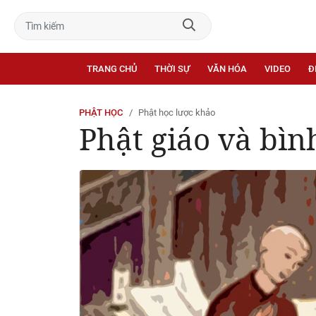
TRANG CHỦ
THỜI SỰ
VĂN HÓA
VIDEO
Đ
PHẬT HỌC
Phật học lược khảo
Phật giáo và bìn