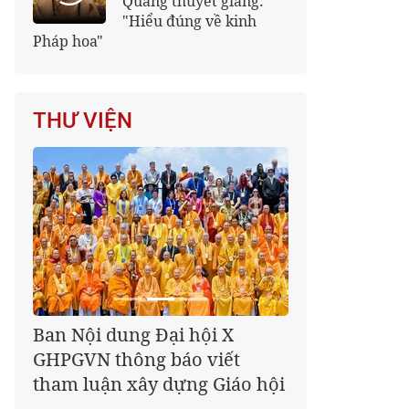
Quảng thuyết giảng:
"Hiểu đúng về kinh
Pháp hoa"
THƯ VIỆN
Giáo hội kêu gọi Tăng Ni,
Phật tử cả nước thể hiện tấm
lòng tri ân trọn vẹn nghĩa
tình nhân Ngày 27-7