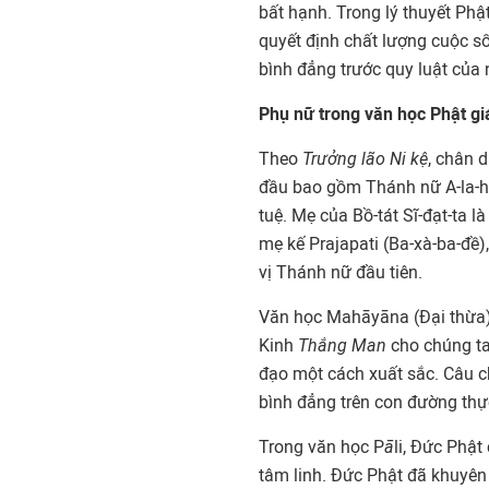
bất hạnh. Trong lý thuyết Phật
quyết định chất lượng cuộc số
bình đẳng trước quy luật của 
Phụ nữ trong văn học Phật gi
Theo
Trưởng lão Ni kệ
, chân 
đầu bao gồm Thánh nữ A-la-há
tuệ. Mẹ của Bồ-tát Sĩ-đạt-ta 
mẹ kế Prajapati (Ba-xà-ba-đề)
vị Thánh nữ đầu tiên.
Văn học Mahāyāna (Đại thừa) 
Kinh
Thắng Man
cho chúng ta
đạo một cách xuất sắc. Câu 
bình đẳng trên con đường thực
Trong văn học P
ā
li, Đức Phật
tâm linh. Đức Phật đã khuyê