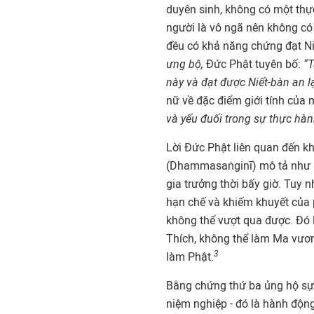
duyên sinh, không có một thực
người là vô ngã nên không có 
đều có khả năng chứng đạt Niế
ưng bộ,
Đức Phật tuyên bố:
“T
này và đạt được Niết-bàn an l
nữ về đặc điểm giới tính của 
và yếu đuối trong sự thực hành
Lời Đức Phật liên quan đến k
(Dhammasaṅginī) mô tả như l
gia trưởng thời bấy giờ. Tuy n
hạn chế và khiếm khuyết của 
không thể vượt qua được. Đó 
Thích, không thể làm Ma vươ
3
làm Phật.
Bằng chứng thứ ba ủng hộ sự 
niệm nghiệp - đó là hành động