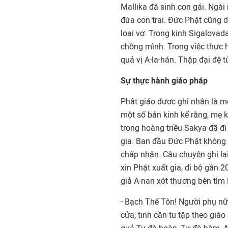
Mallika đã sinh con gái. Ngà
đứa con trai. Đức Phật cũng 
loại vợ. Trong kinh Sigalovad
chồng mình. Trong việc thực 
quả vị A-la-hán. Thập đại đệ t
Sự thực hành giáo pháp
Phật giáo được ghi nhận là mộ
một số bản kinh kể rằng, mẹ k
trong hoàng triều Sakya đã đ
gia. Ban đầu Đức Phật không 
chấp nhận. Câu chuyện ghi lại
xin Phật xuất gia, đi bộ gần
giả A-nan xót thương bèn tìm 
- Bạch Thế Tôn! Người phụ nữ
cửa, tinh cần tu tập theo giá