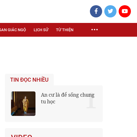
SAN GIÁC NGỘ
LỊCH SỬ
TỪ THIỆN
TIN ĐỌC NHIỀU
1
An cư là để sống chung
tu học