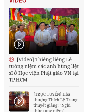
VIDEO
[Video] Thiêng liêng Lễ
tưởng niệm các anh hùng liệt
sĩ ở Học viện Phật giáo VN tại
TP.HCM
[TRỰC TUYẾN] Hòa
thượng Thích Lệ Trang
thuyết giảng: "Nghi
thức tụng niệm"