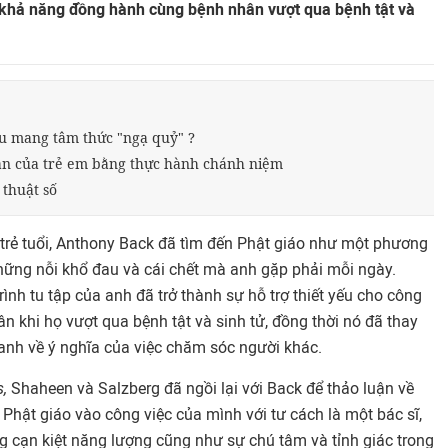
n khả năng đồng hành cùng bệnh nhân vượt qua bệnh tật và
ều mang tâm thức "ngạ quỷ" ?
hần của trẻ em bằng thực hành chánh niệm
 thuật số
ư trẻ tuổi, Anthony Back đã tìm đến Phật giáo như một phương
những nỗi khổ đau và cái chết mà anh gặp phải mỗi ngày.
nh tu tập của anh đã trở thành sự hỗ trợ thiết yếu cho công
 khi họ vượt qua bệnh tật và sinh tử, đồng thời nó đã thay
anh về ý nghĩa của việc chăm sóc người khác.
s,
Shaheen và Salzberg đã ngồi lại với Back để thảo luận về
hật giáo vào công việc của mình với tư cách là một bác sĩ,
ng cạn kiệt năng lượng cũng như sự chú tâm và tỉnh giác trong