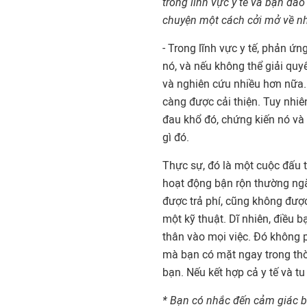
trong lĩnh vực y tế và bạn đà
chuyện một cách cởi mở về n
- Trong lĩnh vực y tế, phản ứn
nó, và nếu không thể giải qu
và nghiên cứu nhiều hơn nữa.
càng được cải thiện. Tuy nhiê
đau khổ đó, chứng kiến nó và 
gì đó.
Thực sự, đó là một cuộc đấu 
hoạt động bận rộn thường ngà
được trả phí, cũng không đượ
một kỹ thuật. Dĩ nhiên, điều 
thân vào mọi việc. Đó không p
mà bạn có mặt ngay trong thờ
bạn. Nếu kết hợp cả y tế và tu
* Bạn có nhắc đến cảm giác bấ