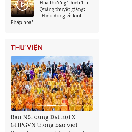
Hòa thượng Thích Trí
Quảng thuyết giảng:
"Hiểu đúng về kinh
Pháp hoa"
THƯ VIỆN
Giáo hội kêu gọi Tăng Ni,
Phật tử cả nước thể hiện tấm