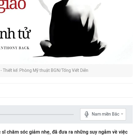
 - Thiết kế: Phòng Mỹ thuật BGN/Tống Viết Diễn
Nam miền Bắc
 sĩ chăm sóc giảm nhẹ, đã đưa ra những suy ngẫm về việc