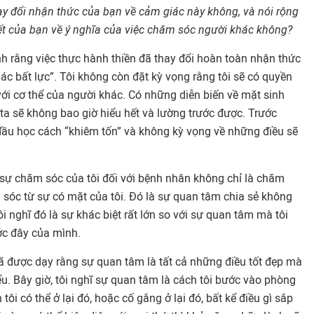
ay đổi nhận thức của bạn về cảm giác này không, và nói rộng
iết của bạn về ý nghĩa của việc chăm sóc người khác không?
ịnh rằng việc thực hành thiền đã thay đổi hoàn toàn nhận thức
iác bất lực”. Tôi không còn đặt kỳ vọng rằng tôi sẽ có quyền
ới cơ thể của người khác. Có những diễn biến về mặt sinh
a sẽ không bao giờ hiểu hết và lường trước được. Trước
 đầu học cách “khiêm tốn” và không kỳ vọng về những điều sẽ
 sự chăm sóc của tôi đối với bệnh nhân không chỉ là chăm
 sóc từ sự có mặt của tôi. Đó là sự quan tâm chia sẻ không
i nghĩ đó là sự khác biệt rất lớn so với sự quan tâm mà tôi
ớc đây của mình.
i đã được dạy rằng sự quan tâm là tất cả những điều tốt đẹp mà
u. Bây giờ, tôi nghĩ sự quan tâm là cách tôi bước vào phòng
tôi có thể ở lại đó, hoặc cố gắng ở lại đó, bất kể điều gì sắp