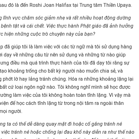
u đó là đến Roshi Joan Halifax tại Trung tâm Thiền Upaya.
ng lĩnh vực chăm sóc giảm nhẹ và rất nhiều hoạt động dường
n bệnh tật và cái chết. Việc thực hành Phật giáo đã ảnh hưởng
c hiện những cuộc trò chuyện này của bạn?
áp đã giúp tôi là làm việc với các từ ngữ mà tôi sử dụng hàng
 lời dạy về những câu từ nên sử dụng và những từ nào giúp
ưng điều mà quá trình thực hành của tôi đã dạy tôi rằng sự
 tạo khoảng trống cho bất kỳ người nào muốn chia sẻ, và
phớt lờ hay lảng tránh chúng. Hóa ra những khoảng lặng lại
 bất cứ loại ngôn ngữ nào. Tôi không nghĩ mình sẽ học được
rường làm việc của tôi không hoàn toàn tĩnh lặng. Vì vậy mà
 viện để học cách tĩnh lặng từ trong nội tâm ra ngoài thân
mọi người.
úng ta có thể dễ dàng quay mặt đi hoặc cố gắng tránh né
việc tránh né hoặc chống lại đau khổ này diễn ra như thế nào