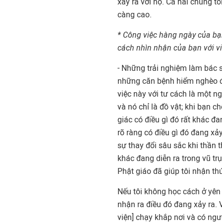
xảy ra với họ. Cả hai chúng tô
càng cao.
* Công việc hàng ngày của bạ
cách nhìn nhận của bạn với v
- Những trải nghiệm làm bác s
những căn bệnh hiểm nghèo đã
việc này với tư cách là một n
và nó chỉ là đồ vật; khi bạn c
giác có điều gì đó rất khác đa
rõ ràng có điều gì đó đang x
sự thay đổi sâu sắc khi thần t
khác đang diễn ra trong vũ tr
Phật giáo đã giúp tôi nhận th
Nếu tôi không học cách ở yên
nhận ra điều đó đang xảy ra. V
viện] chạy khắp nơi và có ng