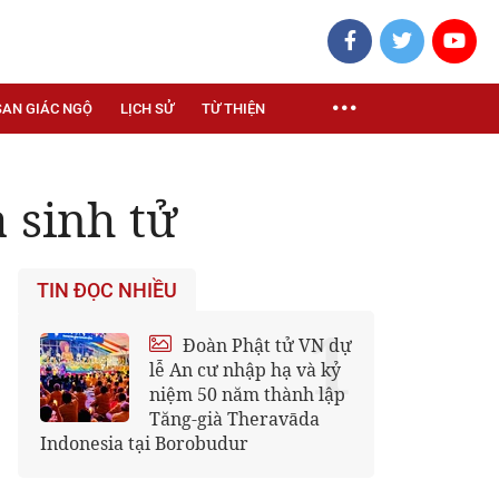
SAN GIÁC NGỘ
LỊCH SỬ
TỪ THIỆN
 sinh tử
TIN ĐỌC NHIỀU
1
Đoàn Phật tử VN dự
lễ An cư nhập hạ và kỷ
niệm 50 năm thành lập
Tăng-già Theravāda
Indonesia tại Borobudur