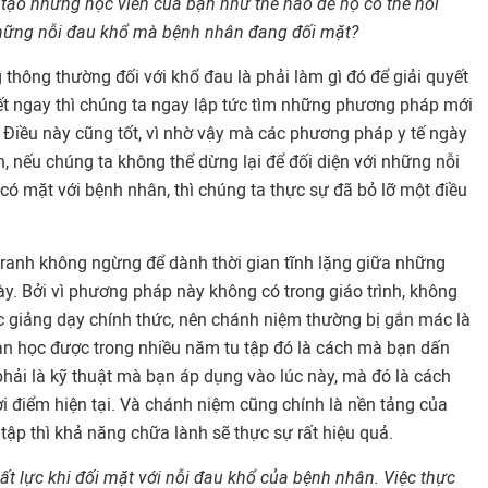
o tạo những học viên của bạn như thế nào để họ có thể nói
hững nỗi đau khổ mà bệnh nhân đang đối mặt?
g thông thường đối với khổ đau là phải làm gì đó để giải quyết
yết ngay thì chúng ta ngay lập tức tìm những phương pháp mới
 Điều này cũng tốt, vì nhờ vậy mà các phương pháp y tế ngày
n, nếu chúng ta không thể dừng lại để đối diện với những nỗi
có mặt với bệnh nhân, thì chúng ta thực sự đã bỏ lỡ một điều
tranh không ngừng để dành thời gian tĩnh lặng giữa những
y. Bởi vì phương pháp này không có trong giáo trình, không
c giảng dạy chính thức, nên chánh niệm thường bị gắn mác là
bạn học được trong nhiều năm tu tập đó là cách mà bạn dấn
hải là kỹ thuật mà bạn áp dụng vào lúc này, mà đó là cách
i điểm hiện tại. Và chánh niệm cũng chính là nền tảng của
 tập thì khả năng chữa lành sẽ thực sự rất hiệu quả.
t lực khi đối mặt với nỗi đau khổ của bệnh nhân. Việc thực