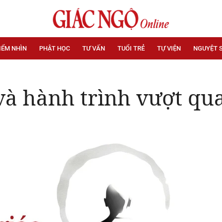
IỂM NHÌN
PHẬT HỌC
TƯ VẤN
TUỔI TRẺ
TỰ VIỆN
NGUYỆT 
và hành trình vượt qua