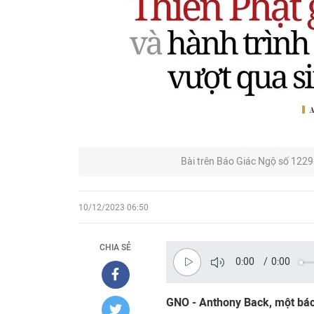
Bài trên Báo Giác Ngộ số 1229
10/12/2023 06:50
CHIA SẺ
0:00
/
0:00
GNO - Anthony Back, một bác