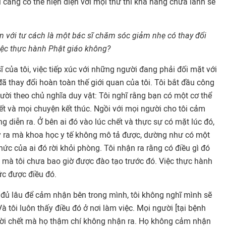
i càng có thể hiện diện với mọi thứ thì khả năng chữa lành sẽ
n với tư cách là một bác sĩ chăm sóc giảm nhẹ có thay đổi
iệc thực hành Phật giáo không?
ĩ của tôi, việc tiếp xúc với những người đang phải đối mặt với
 thay đổi hoàn toàn thế giới quan của tôi. Tôi bắt đầu công
gười theo chủ nghĩa duy vật: Tôi nghĩ rằng bạn có một cơ thể
hết và mọi chuyện kết thúc. Ngồi với mọi người cho tôi cảm
ng diễn ra. Ở bên ai đó vào lúc chết và thực sự có mặt lúc đó,
ảy ra mà khoa học y tế không mô tả được, dường như có một
hức của ai đó rời khỏi phòng. Tôi nhận ra rằng có điều gì đó
ụ mà tôi chưa bao giờ được đào tạo trước đó. Việc thực hành
ức được điều đó.
 đủ lâu để cảm nhận bên trong mình, tôi không nghĩ mình sẽ
à tôi luôn thấy điều đó ở nơi làm việc. Mọi người [tại bệnh
ười chết mà họ thậm chí không nhận ra. Họ không cảm nhận