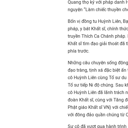
Quang thọ ký với pháp danh Hu
nguyện “Làm chiếc thuyền ch
Bốn vị đồng tu Huỳnh Liên, Bạ
pháp, y bát Khất sĩ, chính thứ
truyền Thích Ca Chánh pháp.
Khất sĩ tìm đạo giải thoát đã
phía trước.
Những câu chuyện sống động
đạo tràng, tịnh xá đặc biệt ấn
cô Huỳnh Liên cùng Tổ sư du 
Tổ sư tiếp Ni độ chúng. Sau 
cô Huỳnh Liên đã lãnh trách n
đoàn Khất sĩ, cùng với Tăng đ
Phật giáo Khất sĩ VN) với chi
với đông đảo quần chúng từ 
Sư cô đã vượt qua hành trìn