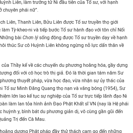
ỳnh Liên, làm trưởng tử Ni đầu tiên của Tổ sư, với hạnh
ở chuyên phái nữ”.
ch Liên, Thanh Liên, Bửu Liên được Tổ sư truyền thọ giới
c làm Tỳ-kheo-ni và tiếp bước Tổ sư hành đạo với tôn chỉ Nối
 Những bài
Chơn lý
sống động được Tổ sư truyền dạy về hạnh
 thôi thúc Sư cô Huỳnh Liên không ngừng nỗ lực dấn thân về
 của Thầy kể về các chuyến du phương hoằng hóa, gầy dựng
 tượng đối với cô học trò thị giả. Đó là thời gian tám năm Sư
phương thuyết pháp, vừa học đạo, vừa nhận sự ủy thác của
khi Tổ sư Minh Đăng Quang thọ nạn và vắng bóng (1954), Sư
hiệm lớn lao kế tục sự nghiệp của Tổ sư trực tiếp lãnh đạo Ni
oàn làm lan tỏa hình ảnh Đạo Phật Khất sĩ VN (nay là Hệ phái
ếc huỳnh y, bình bát du phương giản dị, vô cùng gần gũi đến
Quảng Trị đến Cà Mau.
h hoằng dương Phật pháp đầy thử thách cam go đến những