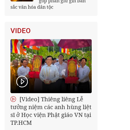
góp phần giữ gìn bản
sắc văn hóa dân tộc
VIDEO
[Video] Thiêng liêng Lễ
tưởng niệm các anh hùng liệt
sĩ ở Học viện Phật giáo VN tại
TP.HCM