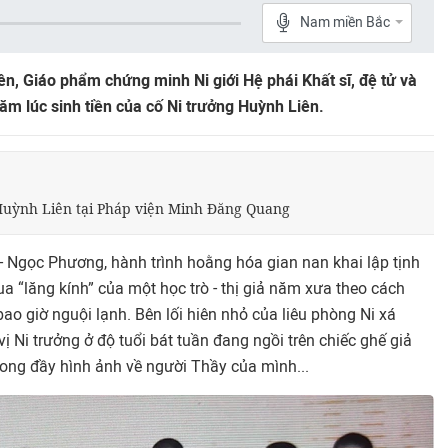
Nam miền Bắc
ên, Giáo phẩm chứng minh Ni giới Hệ phái Khất sĩ, đệ tử và
năm lúc sinh tiền của cố Ni trưởng Huỳnh Liên.
 Huỳnh Liên tại Pháp viện Minh Đăng Quang
- Ngọc Phương, hành trình hoằng hóa gian nan khai lập tịnh
a “lăng kính” của một học trò - thị giả năm xưa theo cách
bao giờ nguội lạnh. Bên lối hiên nhỏ của liêu phòng Ni xá
vị Ni trưởng ở độ tuổi bát tuần đang ngồi trên chiếc ghế giả
ong đầy hình ảnh về người Thầy của mình...