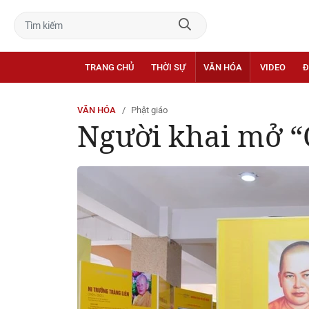
TRANG CHỦ
THỜI SỰ
VĂN HÓA
VIDEO
Đ
VĂN HÓA
Phật giáo
Người khai mở “C