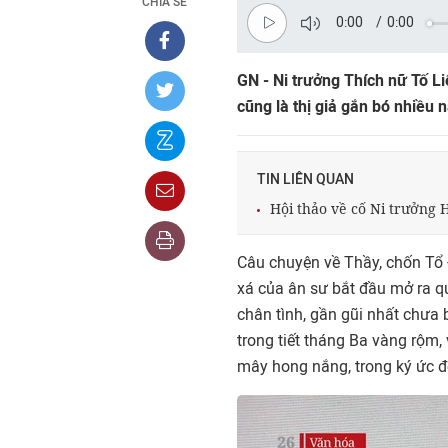
CHIA SẺ
0:00
/
0:00
GN - Ni trưởng Thích nữ Tố Li
cũng là thị giả gắn bó nhiều 
TIN LIÊN QUAN
Hội thảo về cố Ni trưởng
Câu chuyện về Thầy, chốn Tổ 
xá của ân sư bắt đầu mở ra qu
chân tình, gần gũi nhất chưa 
trong tiết tháng Ba vàng rộm, 
mây hong nắng, trong ký ức đ