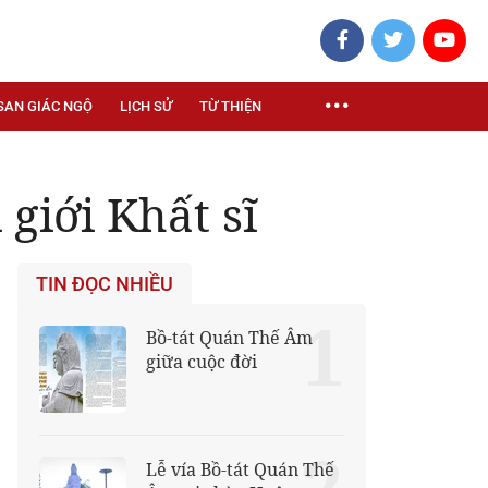
SAN GIÁC NGỘ
LỊCH SỬ
TỪ THIỆN
giới Khất sĩ
TIN ĐỌC NHIỀU
1
Bồ-tát Quán Thế Âm
giữa cuộc đời
2
Lễ vía Bồ-tát Quán Thế