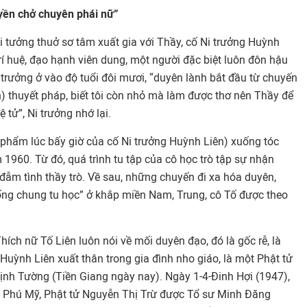
yền chở chuyên phái nữ”
i tưởng thuở sơ tâm xuất gia với Thầy, cố Ni trưởng Huỳnh
rí huệ, đạo hạnh viên dung, một người đặc biệt luôn đôn hậu
 trưởng ở vào độ tuổi đôi mươi, “duyên lành bắt đầu từ chuyến
h) thuyết pháp, biết tôi còn nhỏ mà làm được thơ nên Thầy để
ệ tử”, Ni trưởng nhớ lại.
phẩm lúc bấy giờ của cố Ni trưởng Huỳnh Liên) xuống tóc
1960. Từ đó, quá trình tu tập của cô học trò tập sự nhận
đẫm tình thầy trò. Về sau, những chuyến đi xa hóa duyên,
ống chung tu học” ở khắp miền Nam, Trung, cô Tố được theo
hích nữ Tố Liên luôn nói về mối duyên đạo, đó là gốc rễ, là
 Huỳnh Liên xuất thân trong gia đình nho giáo, là một Phật tử
Định Tường (Tiền Giang ngày nay). Ngày 1-4-Đinh Hợi (1947),
ng Phú Mỹ, Phật tử Nguyễn Thị Trừ được Tổ sư Minh Đăng