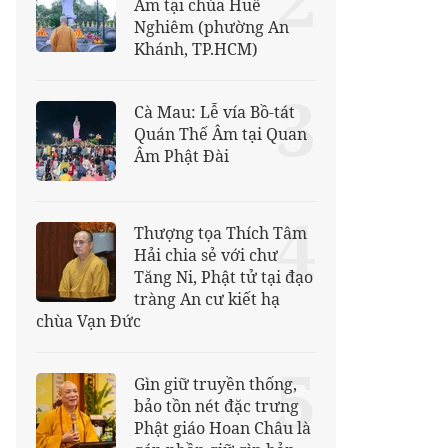
Âm tại chùa Huê
Nghiêm (phường An
Khánh, TP.HCM)
3
Cà Mau: Lễ vía Bồ-tát
Quán Thế Âm tại Quan
Âm Phật Đài
4
Thượng tọa Thích Tâm
Hải chia sẻ với chư
Tăng Ni, Phật tử tại đạo
tràng An cư kiết hạ
chùa Vạn Đức
5
Gìn giữ truyền thống,
bảo tồn nét đặc trưng
Phật giáo Hoan Châu là