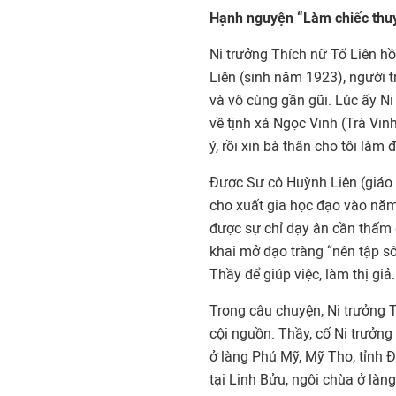
Hạnh nguyện “Làm chiếc thu
Ni trưởng Thích nữ Tố Liên hồ
Liên (sinh năm 1923), người t
và vô cùng gần gũi. Lúc ấy Ni
về tịnh xá Ngọc Vinh (Trà Vin
ý, rồi xin bà thân cho tôi làm đ
Được Sư cô Huỳnh Liên (giáo 
cho xuất gia học đạo vào năm 
được sự chỉ dạy ân cần thấm 
khai mở đạo tràng “nên tập s
Thầy để giúp việc, làm thị giả.
Trong câu chuyện, Ni trưởng T
cội nguồn. Thầy, cố Ni trưởng
ở làng Phú Mỹ, Mỹ Tho, tỉnh 
tại Linh Bửu, ngôi chùa ở là