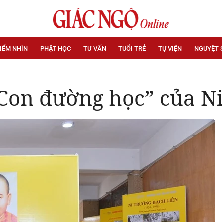
IỂM NHÌN
PHẬT HỌC
TƯ VẤN
TUỔI TRẺ
TỰ VIỆN
NGUYỆT 
on đường học” của Ni 