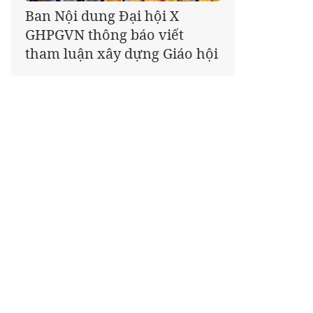
Giáo hội kêu gọi Tăng Ni,
Phật tử cả nước thể hiện tấm
lòng tri ân trọn vẹn nghĩa
tình nhân Ngày 27-7